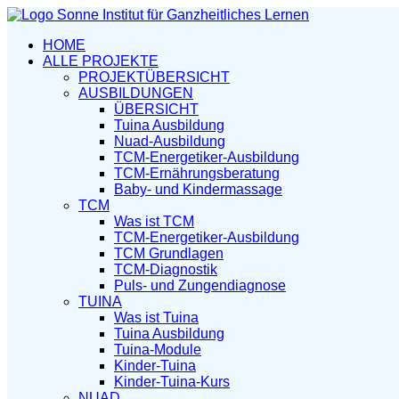
HOME
ALLE PROJEKTE
PROJEKTÜBERSICHT
AUSBILDUNGEN
ÜBERSICHT
Tuina Ausbildung
Nuad-Ausbildung
TCM-Energetiker-Ausbildung
TCM-Ernährungsberatung
Baby- und Kindermassage
TCM
Was ist TCM
TCM-Energetiker-Ausbildung
TCM Grundlagen
TCM-Diagnostik
Puls- und Zungendiagnose
TUINA
Was ist Tuina
Tuina Ausbildung
Tuina-Module
Kinder-Tuina
Kinder-Tuina-Kurs
NUAD