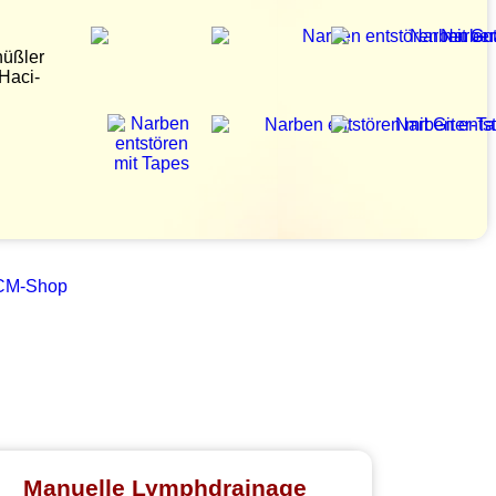
hüßler
Haci-
Manuelle Lymphdrainage