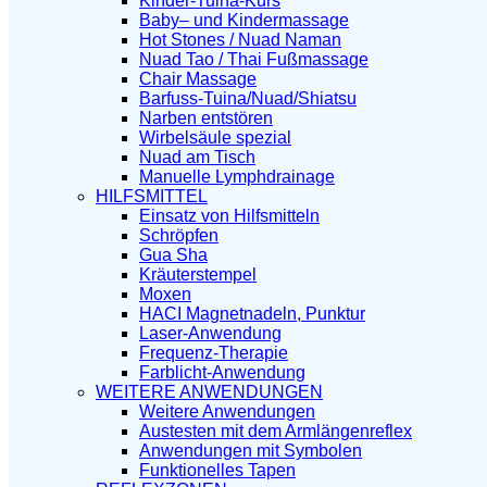
Kinder-Tuina-Kurs
Baby– und Kindermassage
Hot Stones / Nuad Naman
Nuad Tao / Thai Fußmassage
Chair Massage
Barfuss-Tuina/Nuad/Shiatsu
Narben entstören
Wirbelsäule spezial
Nuad am Tisch
Manuelle Lymphdrainage
HILFSMITTEL
Einsatz von Hilfsmitteln
Schröpfen
Gua Sha
Kräuterstempel
Moxen
HACI Magnetnadeln, Punktur
Laser-Anwendung
Frequenz-Therapie
Farblicht-Anwendung
WEITERE ANWENDUNGEN
Weitere Anwendungen
Austesten mit dem Armlängenreflex
Anwendungen mit Symbolen
Funktionelles Tapen