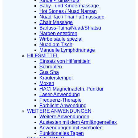
Kinder-Tuina-Kurs
Baby– und Kindermassage
Hot Stones / Nuad Naman
Nuad Tao / Thai Fußmassage
Chair Massage
Barfuss-Tuina/Nuad/Shiatsu
Narben entstören
Wirbelsäule spezial
Nuad am Tisch
Manuelle Lymphdrainage
HILFSMITTEL
Einsatz von Hilfsmitteln
Schröpfen
Gua Sha
Kräuterstempel
Moxen
HACI Magnetnadeln, Punktur
Laser-Anwendung
Frequenz-Therapie
Farblicht-Anwendung
WEITERE ANWENDUNGEN
Weitere Anwendungen
Austesten mit dem Armlängenreflex
Anwendungen mit Symbolen
Funktionelles Tapen