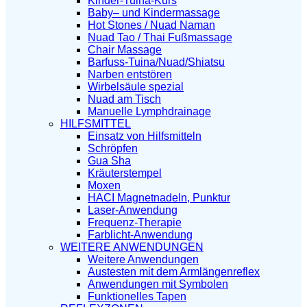
Kinder-Tuina-Kurs
Baby– und Kindermassage
Hot Stones / Nuad Naman
Nuad Tao / Thai Fußmassage
Chair Massage
Barfuss-Tuina/Nuad/Shiatsu
Narben entstören
Wirbelsäule spezial
Nuad am Tisch
Manuelle Lymphdrainage
HILFSMITTEL
Einsatz von Hilfsmitteln
Schröpfen
Gua Sha
Kräuterstempel
Moxen
HACI Magnetnadeln, Punktur
Laser-Anwendung
Frequenz-Therapie
Farblicht-Anwendung
WEITERE ANWENDUNGEN
Weitere Anwendungen
Austesten mit dem Armlängenreflex
Anwendungen mit Symbolen
Funktionelles Tapen