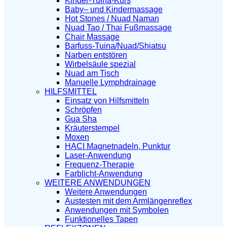
Kinder-Tuina-Kurs
Baby– und Kindermassage
Hot Stones / Nuad Naman
Nuad Tao / Thai Fußmassage
Chair Massage
Barfuss-Tuina/Nuad/Shiatsu
Narben entstören
Wirbelsäule spezial
Nuad am Tisch
Manuelle Lymphdrainage
HILFSMITTEL
Einsatz von Hilfsmitteln
Schröpfen
Gua Sha
Kräuterstempel
Moxen
HACI Magnetnadeln, Punktur
Laser-Anwendung
Frequenz-Therapie
Farblicht-Anwendung
WEITERE ANWENDUNGEN
Weitere Anwendungen
Austesten mit dem Armlängenreflex
Anwendungen mit Symbolen
Funktionelles Tapen