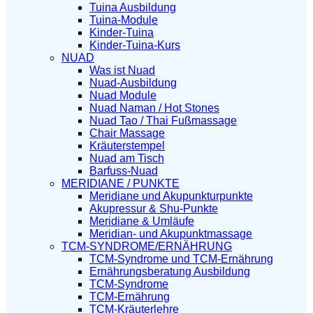
Tuina Ausbildung
Tuina-Module
Kinder-Tuina
Kinder-Tuina-Kurs
NUAD
Was ist Nuad
Nuad-Ausbildung
Nuad Module
Nuad Naman / Hot Stones
Nuad Tao / Thai Fußmassage
Chair Massage
Kräuterstempel
Nuad am Tisch
Barfuss-Nuad
MERIDIANE / PUNKTE
Meridiane und Akupunkturpunkte
Akupressur & Shu-Punkte
Meridiane & Umläufe
Meridian- und Akupunktmassage
TCM-SYNDROME/ERNÄHRUNG
TCM-Syndrome und TCM-Ernährung
Ernährungsberatung Ausbildung
TCM-Syndrome
TCM-Ernährung
TCM-Kräuterlehre