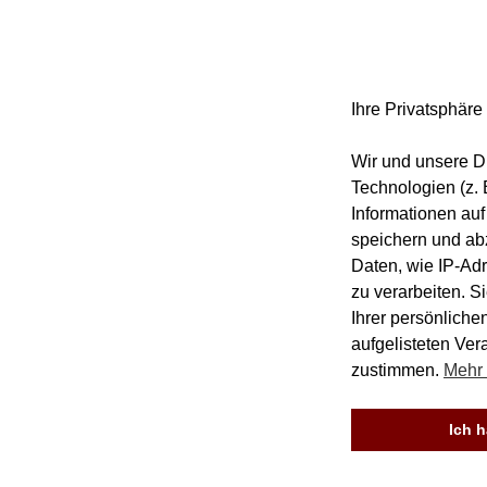
Ihre Privatsphäre 
Wir und unsere Dr
Technologien (z. 
Informationen auf
speichern und ab
Daten, wie IP-Ad
zu verarbeiten. S
Ihrer persönliche
aufgelisteten Ve
zustimmen.
Mehr 
Ich 