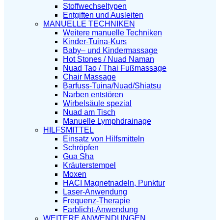
Stoffwechseltypen
Entgiften und Ausleiten
MANUELLE TECHNIKEN
Weitere manuelle Techniken
Kinder-Tuina-Kurs
Baby– und Kindermassage
Hot Stones / Nuad Naman
Nuad Tao / Thai Fußmassage
Chair Massage
Barfuss-Tuina/Nuad/Shiatsu
Narben entstören
Wirbelsäule spezial
Nuad am Tisch
Manuelle Lymphdrainage
HILFSMITTEL
Einsatz von Hilfsmitteln
Schröpfen
Gua Sha
Kräuterstempel
Moxen
HACI Magnetnadeln, Punktur
Laser-Anwendung
Frequenz-Therapie
Farblicht-Anwendung
WEITERE ANWENDUNGEN