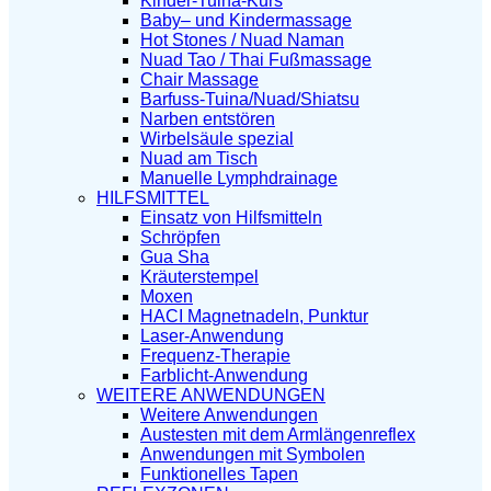
Kinder-Tuina-Kurs
Baby– und Kindermassage
Hot Stones / Nuad Naman
Nuad Tao / Thai Fußmassage
Chair Massage
Barfuss-Tuina/Nuad/Shiatsu
Narben entstören
Wirbelsäule spezial
Nuad am Tisch
Manuelle Lymphdrainage
HILFSMITTEL
Einsatz von Hilfsmitteln
Schröpfen
Gua Sha
Kräuterstempel
Moxen
HACI Magnetnadeln, Punktur
Laser-Anwendung
Frequenz-Therapie
Farblicht-Anwendung
WEITERE ANWENDUNGEN
Weitere Anwendungen
Austesten mit dem Armlängenreflex
Anwendungen mit Symbolen
Funktionelles Tapen