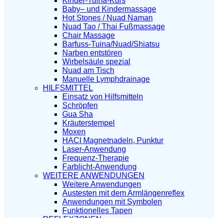
Kinder-Tuina-Kurs
Baby– und Kindermassage
Hot Stones / Nuad Naman
Nuad Tao / Thai Fußmassage
Chair Massage
Barfuss-Tuina/Nuad/Shiatsu
Narben entstören
Wirbelsäule spezial
Nuad am Tisch
Manuelle Lymphdrainage
HILFSMITTEL
Einsatz von Hilfsmitteln
Schröpfen
Gua Sha
Kräuterstempel
Moxen
HACI Magnetnadeln, Punktur
Laser-Anwendung
Frequenz-Therapie
Farblicht-Anwendung
WEITERE ANWENDUNGEN
Weitere Anwendungen
Austesten mit dem Armlängenreflex
Anwendungen mit Symbolen
Funktionelles Tapen