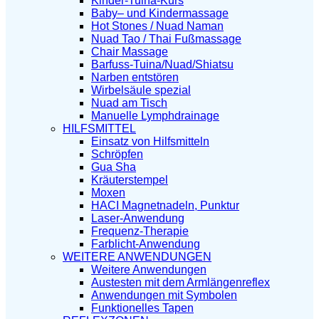
Kinder-Tuina-Kurs
Baby– und Kindermassage
Hot Stones / Nuad Naman
Nuad Tao / Thai Fußmassage
Chair Massage
Barfuss-Tuina/Nuad/Shiatsu
Narben entstören
Wirbelsäule spezial
Nuad am Tisch
Manuelle Lymphdrainage
HILFSMITTEL
Einsatz von Hilfsmitteln
Schröpfen
Gua Sha
Kräuterstempel
Moxen
HACI Magnetnadeln, Punktur
Laser-Anwendung
Frequenz-Therapie
Farblicht-Anwendung
WEITERE ANWENDUNGEN
Weitere Anwendungen
Austesten mit dem Armlängenreflex
Anwendungen mit Symbolen
Funktionelles Tapen