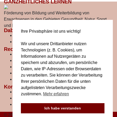
GANZHEITLICHES LERNEN
Förderung von Bildung und Weiterbildung von
Erwachsenen in den Gebieten Gesundheit, Natur, Sport
und Bewegung.
Dabei sein!
Ihre Privatsphäre ist uns wichtig!
Mitglied werden
Buche ein Projekt
Wir und unsere Drittanbieter nutzen
Rechtliches
Technologien (z. B. Cookies), um
Der Verein
Informationen auf Nutzergeräten zu
Impressum
speichern und abzurufen, um persönliche
AGBs
Daten, wie IP-Adressen oder Browserdaten
Datenschutzerklärung
zu verarbeiten. Sie können der Verarbeitung
Kontakt
Ihrer persönlichen Daten für die unten
Kontakt
aufgelisteten Verarbeitungszwecke
Adresse:
Erlengasse 7, 2325 Himberg bei Wien
zustimmen.
Mehr erfahren
Email:
lisa@impuls.land
Telefon:
+43 664 / 20 49 074
Ich habe verstanden
© 2026 Institut für Ganzheitliches Lernen | Verein ZVR