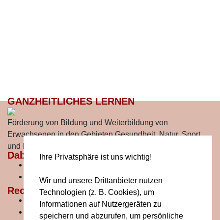
GANZHEITLICHES LERNEN
Förderung von Bildung und Weiterbildung von
Erwachsenen in den Gebieten Gesundheit, Natur, Sport
und Bewegung.
Dabei sein!
Ihre Privatsphäre ist uns wichtig!
Mitglied werden
Buche ein Projekt
Wir und unsere Drittanbieter nutzen
Rechtliches
Technologien (z. B. Cookies), um
Der Verein
Informationen auf Nutzergeräten zu
Impressum
speichern und abzurufen, um persönliche