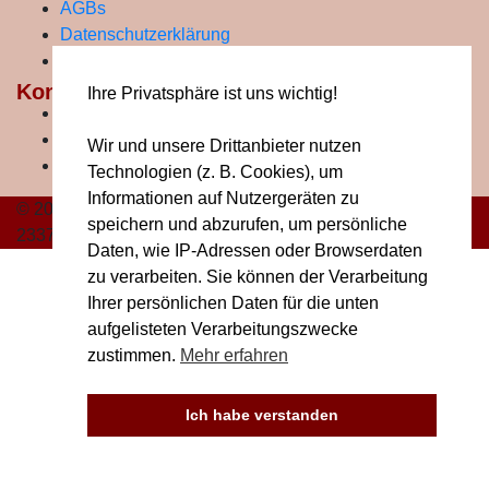
AGBs
Datenschutzerklärung
Kontakt
Kontakt
Ihre Privatsphäre ist uns wichtig!
Adresse:
Erlengasse 7, 2325 Himberg bei Wien
Email:
lisa@impuls.land
Wir und unsere Drittanbieter nutzen
Telefon:
+43 664 / 20 49 074
Technologien (z. B. Cookies), um
Informationen auf Nutzergeräten zu
© 2026 Institut für Ganzheitliches Lernen | Verein ZVR
speichern und abzurufen, um persönliche
233761036
Daten, wie IP-Adressen oder Browserdaten
zu verarbeiten. Sie können der Verarbeitung
Ihrer persönlichen Daten für die unten
aufgelisteten Verarbeitungszwecke
zustimmen.
Mehr erfahren
Ich habe verstanden