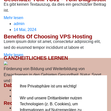
Es gibt keinen Textauszug, da dies ein geschützter Beitrag
ist.
Mehr lesen
admin
14 Mai, 2024
Benefits Of Choosing VPS Hosting
Lorem ipsum dolor sit amet, consectetur adipisicing elit,
sed do eiusmod tempor incididunt ut labore et
Mehr lesen
GANZHEITLICHES LERNEN
Förderung von Bildung und Weiterbildung von
Erwachsenen in den Gebieten Gesundheit, Natur, Sport
und Bewegung.
Dabei sein!
Ihre Privatsphäre ist uns wichtig!
Mitglied werden
Buche ein Projekt
Wir und unsere Drittanbieter nutzen
Rechtliches
Technologien (z. B. Cookies), um
Der Verein
Informationen auf Nutzergeräten zu